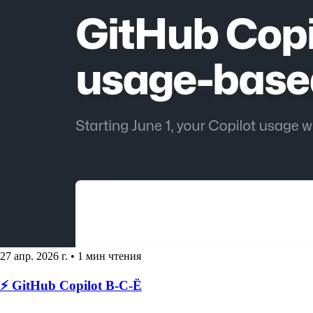
27 апр. 2026 г.
•
1 мин чтения
⚡️ GitHub Copilot В-С-Ё