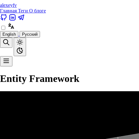
alexeyfv
Главная
Теги
О блоге
English
Русский
Entity Framework