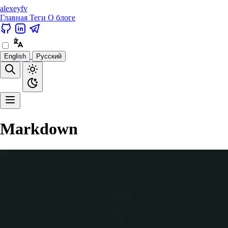
alexeyfv
Главная
Теги
О блоге
English
Русский
Markdown