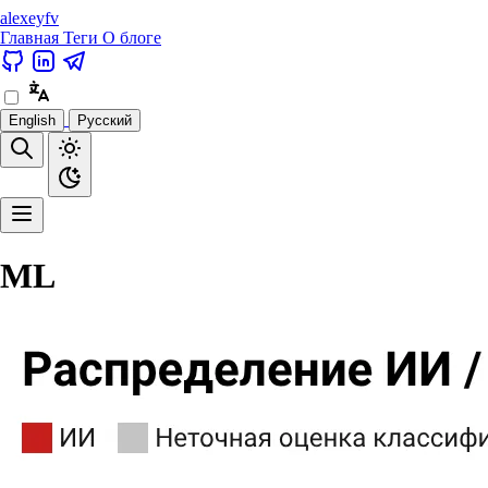
alexeyfv
Главная
Теги
О блоге
English
Русский
ML