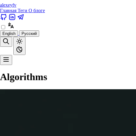
alexeyfv
Главная
Теги
О блоге
English
Русский
Algorithms