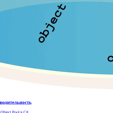
зводительность
Object Pool в C#