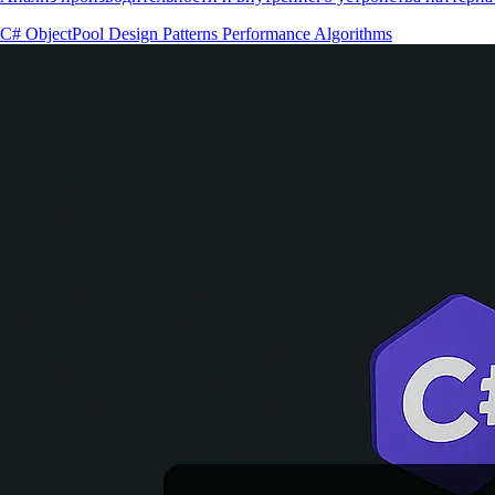
C#
ObjectPool
Design Patterns
Performance
Algorithms