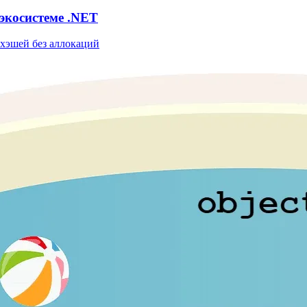
экосистеме .NET
 хэшей без аллокаций