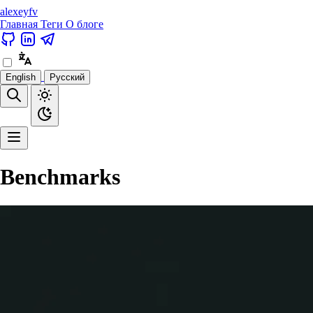
alexeyfv
Главная
Теги
О блоге
English
Русский
Benchmarks