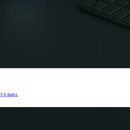
 C# файл.