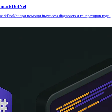
hmarkDotNet
arkDotNet при помощи in-process diagnosers и генераторов кода.