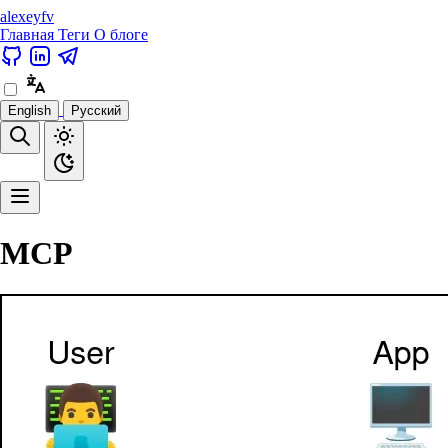
alexeyfv
Главная
Теги
О блоге
English
Русский
MCP