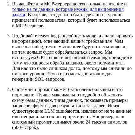
Выдавайте для MCP-сервера доступ только на чтение и
только на те данные, которые нужны для выполнения
задачи
. В идеале, это должно быть сделано на уровне
привилегий пользователя, который будет использоваться
в MCP-сервере.
Подбирайте reasoning (способность модели анализировать
информацию), отвечающий вашим требованиям. Чем
выше reasoning, тем осмысленнее будут ответы модели,
но тем дольше будет обрабатываться запрос. Мы
используем GPT-5 mini и дефолтный reasoning приводил к
тому, что запросы обрабатывались около полуминуты.
Для нас это было слишком долго, поэтому мы снизили до
низкого уровня. Этого оказалось достаточно для
генерации SQL-запросов.
Системный промпт может быть очень большим и это
нормально. Лучше максимально подробно объяснять
схему базы данных, типы данных, показывать примеры
запросов, формат для результатов и так далее. Иначе
существующие LLM ошибаются, извлекают не те данные
или неправильно их интерпретируют. Например, наш
системный промпт занимает около 24 тысячи символов
(500+ строк).