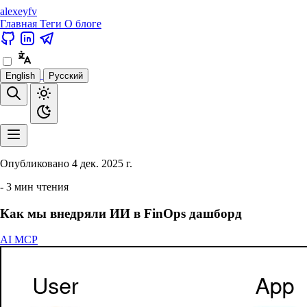
alexeyfv
Главная
Теги
О блоге
English
Русский
Опубликовано
4 дек. 2025 г.
- 3 мин чтения
Как мы внедряли ИИ в FinOps дашборд
AI
MCP