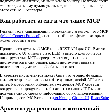
подготовить аналитику меньше чем за минуту. Но чтобы агент
мог это делать, ему нужно уметь ходить в наши данные и для
этого есть MCP-серверы.
Как работает агент и что такое MCP
Главная часть, связывающая приложение с агентом, – это MCP
(
Model Context Protocol
), специальный интерфейс, с которым
может работать агент.
Проще всего думать об MCP как о REST API для ИИ. Вместо
привычного UI-клиента у вас LLM, а вместо контроллеров —
«инструменты» MCP-сервера. Агент видит список
инструментов и сам решает, какой инструмент вызвать,
подставляя аргументы и обрабатывая ответ.
В качестве инструментов может быть что угодно: функция,
которая отправляет запросы к базе данных, любой API и так
далее. Разработчики библиотек уже делают MCP-серверы
вокруг своих продуктов, чтобы агенты в наших IDE могли
получать самую свежую информацию об их использовании.
Например, есть MCP-серверы
для Next.js
,
Chakra UI
,
React Suite
.
Архитектура решения и жизненный