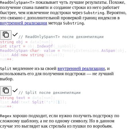
показывает чуть лучшие результаты. Похоже,
ReadOnlySpan<T>
получение спана памяти и создание строки из него работает
быстрее, чем извлечение подстроки через
. Вероятно,
Substring
это связано с дополнительной проверкой границ индексов в
внутренней реализации
метода
.
Substring
// ReadOnlySpan<T> после декомпиляции
string
 obj
 =
 data[num];
int
 start
 =
 obj.
IndexOf
(_symbol);
ReadOnlySpan
<
char
> 
value
 =
 MemoryExtensions.
AsSpan
(obj, 
list.
Add
(
new
 string
(value));
num
++
;
медленнее из-за своей
внутренней реализации
, и
Split
использовать его для получения подстроки — не лучший
выбор.
// Split после декомпиляции
string
 text
 =
 data[num];
list.
Add
(text.
Split
(
':'
)[
1
]);
num
++
;
хорошо подходит, если нужно получить подстроку по
Regex
сложному шаблону, а не по одному символу. Но в данном
случае это выглядит как стрельба из пушки по воробьям.