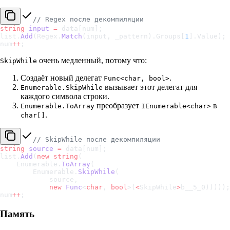
// Regex после декомпиляции
string
 input
 =
 data[num];
list.
Add
(Regex.
Match
(input, _pattern).Groups[
1
].Value);
num
++
;
очень медленный, потому что:
SkipWhile
Создаёт новый делегат
.
Func<char, bool>
вызывает этот делегат для
Enumerable.SkipWhile
каждого символа строки.
преобразует
в
Enumerable.ToArray
IEnumerable<char>
.
char[]
// SkipWhile после декомпиляции
string
 source
 =
 data[num];
list.
Add
(
new
 string
(
    Enumerable.
ToArray
(
        Enumerable.
SkipWhile
(
            source,
            new
 Func
<
char
, 
bool
>(
<
SkipWhile
>
b__5_0)))));
num
++
;
Память