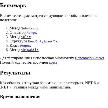
Бенчмарк
В этом тесте я рассмотрел следующие способы извлечения
подстроки:
Метод
.
Substring
Оператор
.
Range
Метод
.
Split
Структура
.
ReadOnlySpan<T>
Класс
.
Regex
Метод
.
SkipWhile
Для тестирования я использовал библиотеку
BenchmarkDotNet
.
Полный код тестов доступен
здесь
.
Результаты
Как обычно, я запускал бенчмарки на платформах .NET 6 и
.NET 7. Разница между ними минимальна.
Время выполнения