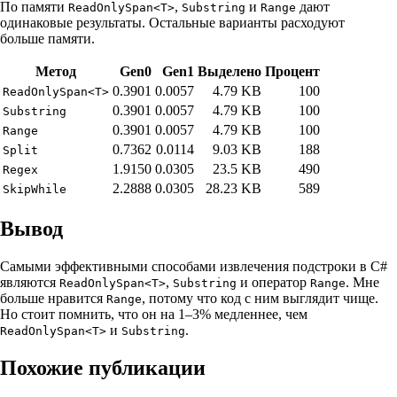
По памяти
,
и
дают
ReadOnlySpan<T>
Substring
Range
одинаковые результаты. Остальные варианты расходуют
больше памяти.
Метод
Gen0
Gen1
Выделено
Процент
0.3901
0.0057
4.79 KB
100
ReadOnlySpan<T>
0.3901
0.0057
4.79 KB
100
Substring
0.3901
0.0057
4.79 KB
100
Range
0.7362
0.0114
9.03 KB
188
Split
1.9150
0.0305
23.5 KB
490
Regex
2.2888
0.0305
28.23 KB
589
SkipWhile
Вывод
Самыми эффективными способами извлечения подстроки в C#
являются
,
и оператор
. Мне
ReadOnlySpan<T>
Substring
Range
больше нравится
, потому что код с ним выглядит чище.
Range
Но стоит помнить, что он на 1–3% медленнее, чем
и
.
ReadOnlySpan<T>
Substring
Похожие публикации