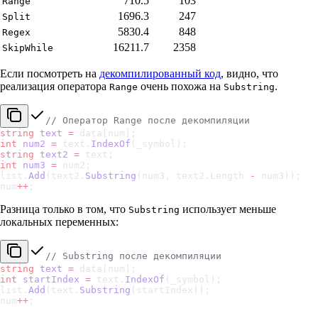
710.5
103
Range
1696.3
247
Split
5830.4
848
Regex
16211.7
2358
SkipWhile
Если посмотреть на
декомпилированный код
, видно, что
реализация оператора
очень похожа на
.
Range
Substring
// Оператор Range после декомпиляции
string
 text
 =
 data[num];
int
 num2
 =
 text.
IndexOf
(_symbol);
string
 text2
 =
 text;
int
 num3
 =
 num2;
list.
Add
(text2.
Substring
(num3, text2.Length 
-
 num3));
num
++
;
Разница только в том, что
использует меньше
Substring
локальных переменных:
// Substring после декомпиляции
string
 text
 =
 data[num];
int
 startIndex
 =
 text.
IndexOf
(_symbol);
list.
Add
(text.
Substring
(startIndex));
num
++
;