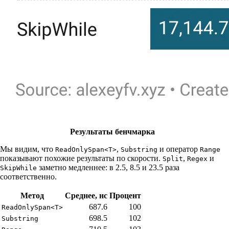
Результаты бенчмарка
Мы видим, что
,
и оператор
ReadOnlySpan<T>
Substring
Range
показывают похожие результаты по скорости.
,
и
Split
Regex
заметно медленнее: в 2.5, 8.5 и 23.5 раза
SkipWhile
соответственно.
Метод
Среднее, нс
Процент
687.6
100
ReadOnlySpan<T>
698.5
102
Substring