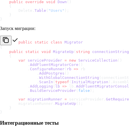
    public
 override
 void
 Down
()
    {
        Delete.
Table
(
"Users"
);
    }
}
Запуск миграции:
public
 static
 class
 Migrator
{
    public
 static
 void
 MigrateUp
(
string
 connectionString
    {
        var
 serviceProvider
 =
 new
 ServiceCollection
()
            .
AddFluentMigratorCore
()
            .
ConfigureRunner
(
rb
 =>
 rb
                .
AddPostgres
()
                .
WithGlobalConnectionString
(connectionSt
                .
ScanIn
(
typeof
(
InitialMigration
).Assembl
            .
AddLogging
(
lb
 =>
 lb.
AddFluentMigratorConsol
            .
BuildServiceProvider
(
false
);
        var
 migrationRunner
 =
 serviceProvider.
GetRequire
        migrationRunner.
MigrateUp
();
    }
}
Интеграционные тесты