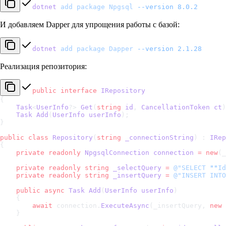
dotnet
 add
 package
 Npgsql
 --version
 8.0.2
И добавляем Dapper для упрощения работы с базой:
dotnet
 add
 package
 Dapper
 --version
 2.1.28
Реализация репозитория:
public
 interface
 IRepository
{
    Task
<
UserInfo
?> 
Get
(
string
 id
, 
CancellationToken
 ct
)
    Task
 Add
(
UserInfo
 userInfo
);
}
public
 class
 Repository
(
string
 _connectionString
) : 
IRep
{
    private
 readonly
 NpgsqlConnection
 connection
 =
 new
(_
    private
 readonly
 string
 _selectQuery
 =
 @"SELECT 
""
Id
    private
 readonly
 string
 _insertQuery
 =
 @"INSERT INTO
    public
 async
 Task
 Add
(
UserInfo
 userInfo
)
    {
        await
 connection.
ExecuteAsync
(_insertQuery, 
new
 
    }