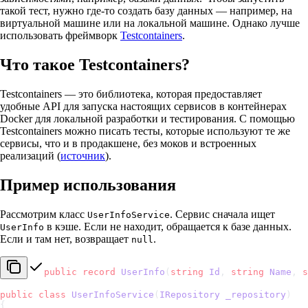
такой тест, нужно где-то создать базу данных — например, на
виртуальной машине или на локальной машине. Однако лучше
использовать фреймворк
Testcontainers
.
Что такое Testcontainers?
Testcontainers — это библиотека, которая предоставляет
удобные API для запуска настоящих сервисов в контейнерах
Docker для локальной разработки и тестирования. С помощью
Testcontainers можно писать тесты, которые используют те же
сервисы, что и в продакшене, без моков и встроенных
реализаций (
источник
).
Пример использования
Рассмотрим класс
. Сервис сначала ищет
UserInfoService
в кэше. Если не находит, обращается к базе данных.
UserInfo
Если и там нет, возвращает
.
null
public
 record
 UserInfo
(
string
 Id
, 
string
 Name
, 
s
public
 class
 UserInfoService
(
IRepository
 _repository
)
{