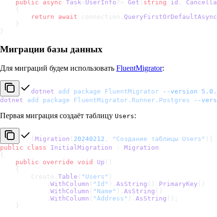
    public
 async
 Task
<
UserInfo
?> 
Get
(
string
 id
, 
Cancella
    {
        return
 await
 connection.
QueryFirstOrDefaultAsync
    }
}
Миграции базы данных
Для миграций будем использовать
FluentMigrator
:
dotnet
 add
 package
 FluentMigrator
 --version
 5.0.
dotnet
 add
 package
 FluentMigrator.Runner.Postgres
 --vers
Первая миграция создаёт таблицу
:
Users
[
Migration
(
20240212
, 
"Создание таблицы Users"
)]
public
 class
 InitialMigration
 : 
Migration
{
    public
 override
 void
 Up
()
    {
        Create.
Table
(
"Users"
)
            .
WithColumn
(
"Id"
).
AsString
().
PrimaryKey
()
            .
WithColumn
(
"Name"
).
AsString
()
            .
WithColumn
(
"Address"
).
AsString
();
    }