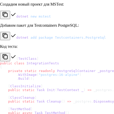
Создадим новый проект для MSTest:
dotnet
 new
 mstest
Добавим пакет для Testcontainers PostgreSQL:
dotnet
 add
 package
 Testcontainers.PostgreSql
Код теста:
[
TestClass
]
public
 class
 IntegrationTests
{
    private
 static
 readonly
 PostgreSqlContainer
 _postgre
        .
WithImage
(
"postgres:16-alpine"
)
        .
Build
();
    [
ClassInitialize
]
    public
 static
 Task
 Init
(
TestContext
 _
) 
=>
 _postgres.
    [
ClassCleanup
]
    public
 static
 Task
 Cleanup
() 
=>
 _postgres.
DisposeAsy
    [
TestMethod
]
    public
 async
 Task
 TestMethod
()