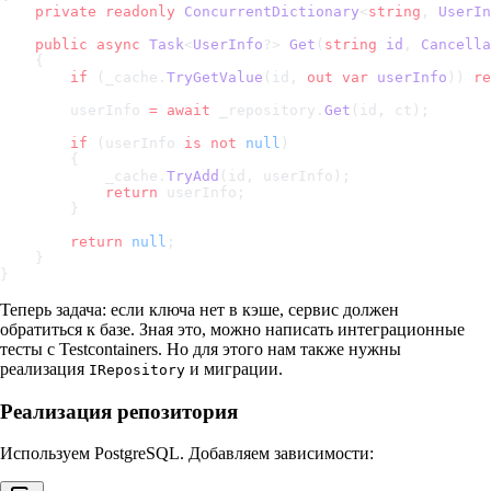
    private
 readonly
 ConcurrentDictionary
<
string
, 
UserIn
    public
 async
 Task
<
UserInfo
?> 
Get
(
string
 id
, 
Cancella
    {
        if
 (_cache.
TryGetValue
(id, 
out
 var
 userInfo
)) 
re
        userInfo 
=
 await
 _repository.
Get
(id, ct);
        if
 (userInfo 
is
 not
 null
)
        {
            _cache.
TryAdd
(id, userInfo);
            return
 userInfo;
        }
        return
 null
;
    }
}
Теперь задача: если ключа нет в кэше, сервис должен
обратиться к базе. Зная это, можно написать интеграционные
тесты с Testcontainers. Но для этого нам также нужны
реализация
и миграции.
IRepository
Реализация репозитория
Используем PostgreSQL. Добавляем зависимости: