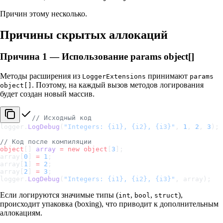
Причин этому несколько.
Причины скрытых аллокаций
Причина 1 — Использование params object[]
Методы расширения из
принимают
LoggerExtensions
params
. Поэтому, на каждый вызов методов логирования
object[]
будет создан новый массив.
// Исходный код
logger.
LogDebug
(
"Integers: {i1}, {i2}, {i3}"
, 
1
, 
2
, 
3
);
// Код после компиляции
object
[] 
array
 =
 new
 object
[
3
];
array[
0
] 
=
 1
;
array[
1
] 
=
 2
;
array[
2
] 
=
 3
;
logger.
LogDebug
(
"Integers: {i1}, {i2}, {i3}"
, array);
Если логируются значимые типы (
,
,
),
int
bool
struct
происходит упаковка (boxing), что приводит к дополнительным
аллокациям.