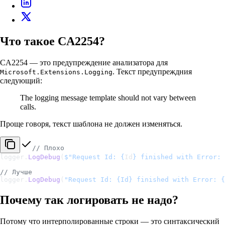
Что такое CA2254?
CA2254 — это предупреждение анализатора для
. Текст предупреждния
Microsoft.Extensions.Logging
следующий:
The logging message template should not vary between
calls.
Проще говоря, текст шаблона не должен изменяться.
// Плохо
logger.
LogDebug
(
$"Request Id: 
{
Id
}
 finished with Error: 
// Лучше
logger.
LogDebug
(
"Request Id: {Id} finished with Error: {
Почему так логировать не надо?
Потому что интерполированные строки — это синтаксический