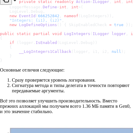
private
 static
 readonly
 Action
<
ILogger
, 
int
, 
int
    LoggerMessage.
Define
<
int
, 
int
>(
    LogLevel.Debug,
    new
 EventId
(
666252842
, 
nameof
(LogIntegers)),
    "Integers: {i1}, {i2}"
,
    new
 LogDefineOptions
() { SkipEnabledCheck 
=
 true
 });
public
 static
 partial
 void
 LogIntegers
(
ILogger
 logger
, 
i
{
    if
 (logger.
IsEnabled
(LogLevel.Debug))
    {
        __LogIntegers1Callback
(logger, i1, i2, 
null
);
    }
}
Основные отличия следующие:
Сразу проверяется уровень логирования.
Сигнатура метода и типы делегата в точности повторяют
передаваемые аргументы.
Всё это позволяет улучшить производительность. Вместо
прежних аллокаций мы получаем всего 1.36 МБ памяти в Gen0,
и это значение стабильно.