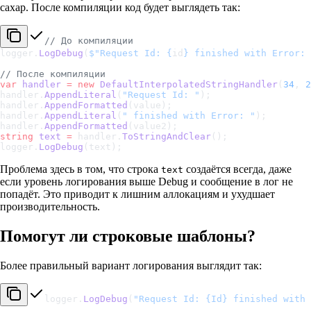
сахар. После компиляции код будет выглядеть так:
// До компиляции
logger.
LogDebug
(
$"Request Id: 
{
id
}
 finished with Error: 
// После компиляции
var
 handler
 =
 new
 DefaultInterpolatedStringHandler
(
34
, 
2
handler.
AppendLiteral
(
"Request Id: "
);
handler.
AppendFormatted
(value);
handler.
AppendLiteral
(
" finished with Error: "
);
handler.
AppendFormatted
(value2);
string
 text
 =
 handler.
ToStringAndClear
();
logger.
LogDebug
(text);
Проблема здесь в том, что строка
создаётся всегда, даже
text
если уровень логирования выше Debug и сообщение в лог не
попадёт. Это приводит к лишним аллокациям и ухудшает
производительность.
Помогут ли строковые шаблоны?
Более правильный вариант логирования выглядит так:
logger.
LogDebug
(
"Request Id: {Id} finished with 