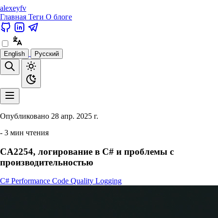
alexeyfv
Главная
Теги
О блоге
English
Русский
Опубликовано
28 апр. 2025 г.
- 3 мин чтения
CA2254, логирование в C# и проблемы с
производительностью
C#
Performance
Code Quality
Logging