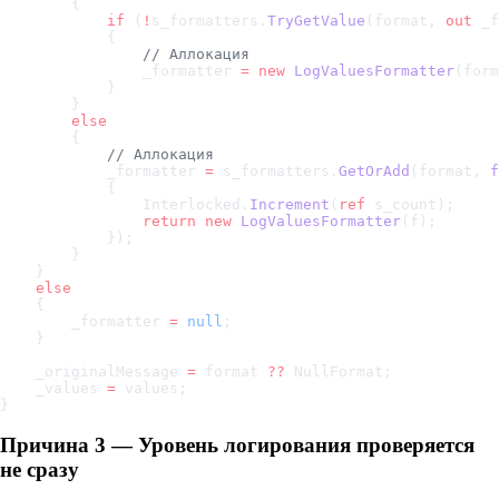
        {
            if
 (
!
s_formatters.
TryGetValue
(format, 
out
 _f
            {
                // Аллокация
                _formatter 
=
 new
 LogValuesFormatter
(form
            }
        }
        else
        {
            // Аллокация
            _formatter 
=
 s_formatters.
GetOrAdd
(format, 
f
            {
                Interlocked.
Increment
(
ref
 s_count);
                return
 new
 LogValuesFormatter
(f);
            });
        }
    }
    else
    {
        _formatter 
=
 null
;
    }
    _originalMessage 
=
 format 
??
 NullFormat;
    _values 
=
 values;
}
Причина 3 — Уровень логирования проверяется
не сразу