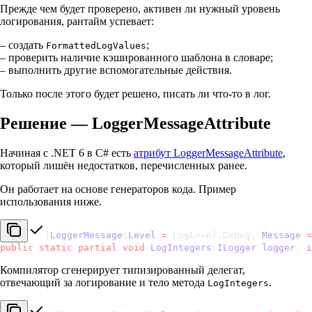
Прежде чем будет проверено, активен ли нужный уровень
логирования, рантайм успевает:
– создать
;
FormattedLogValues
– проверить наличие кэшированного шаблона в словаре;
– выполнить другие вспомогательные действия.
Только после этого будет решено, писать ли что-то в лог.
Решение — LoggerMessageAttribute
Начиная с .NET 6 в C# есть
атрибут LoggerMessageAttribute
,
который лишён недостатков, перечисленных ранее.
Он работает на основе генераторов кода. Пример
использования ниже.
[
LoggerMessage
(
Level
 =
 LogLevel.Debug, 
Message
 =
public
 static
 partial
 void
 LogIntegers
(
ILogger
 logger
, 
i
Компилятор сгенерирует типизированный делегат,
отвечающий за логирование и тело метода
.
LogIntegers