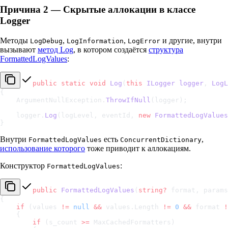
Причина 2 — Скрытые аллокации в классе
Logger
Методы
,
,
и другие, внутри
LogDebug
LogInformation
LogError
вызывают
метод Log
, в котором создаётся
структура
FormattedLogValues
:
public
 static
 void
 Log
(
this
 ILogger
 logger
, 
LogL
{
    ArgumentNullException.
ThrowIfNull
(logger);
    logger.
Log
(logLevel, eventId, 
new
 FormattedLogValues
}
Внутри
есть
,
FormattedLogValues
ConcurrentDictionary
использование которого
тоже приводит к аллокациям.
Конструктор
:
FormattedLogValues
public
 FormattedLogValues
(
string
?
 format, params
{
    if
 (values 
!=
 null
 &&
 values.Length 
!=
 0
 &&
 format 
!
    {
        if
 (s_count 
>=
 MaxCachedFormatters)