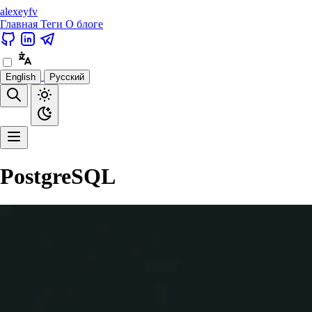
alexeyfv
Главная
Теги
О блоге
English
Русский
PostgreSQL